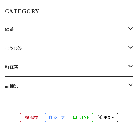
CATEGORY
緑茶
茶葉
ほうじ茶
ティーバッグ
茶葉
和紅茶
粉末
ティーバッグ
茶葉
品種別
ティーバッグ
松寿(しょうじゅ)
保存
シェア
LINE
ポスト
くりたわせ