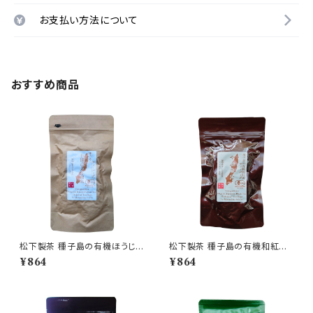
お支払い方法について
おすすめ商品
松下製茶 種子島の有機ほうじ
松下製茶 種子島の有機和紅茶
煎茶ティーバッグ 48g(3g×16
ティーバッグ『やぶきた』 40g(2.
¥864
¥864
袋入り)
5g×16袋入り)