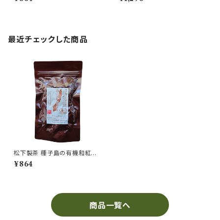
(2.5g×16袋入り)
最近チェックした商品
松下製茶 種子島の有機和紅茶
ティーバッグ『ゆたかみどり』 40
¥864
g(2.5g×16袋入り)
商品一覧へ