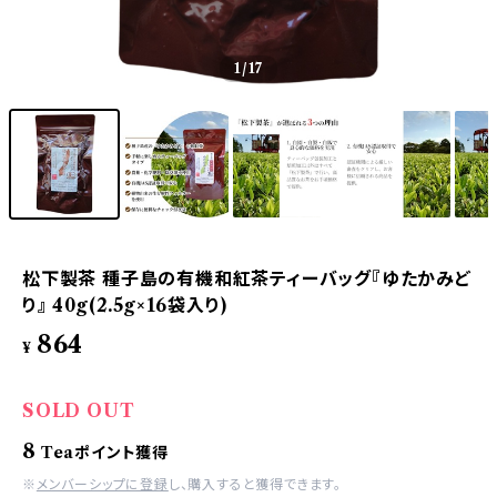
1
/17
松下製茶 種子島の有機和紅茶ティーバッグ『ゆたかみど
り』 40g(2.5g×16袋入り)
864
¥
SOLD OUT
8
Teaポイント獲得
※
メンバーシップに登録
し、購入すると獲得できます。